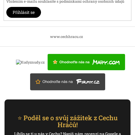
Vložením e-mailu souhlasíte s
podmínkami ochrany osobních údajů
Přihlásit se
www.cechhracu.cz
⭐ Poděl se o svůj zážitek z Cechu
Hráčů!
Líbilo se ti u nás v Cechu? Napiš nám recenzi na Google a