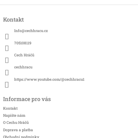
Z
á
Kontakt
p
a
Info
@
cechhracu.cz
t
í
705108119
Cech Hráčů
cechhracu
https://www.youtube.com/@cechhracu1
Informace pro vás
Kontakt
Napište nám
O Cechu Hráčů
Doprava a platba
Obchodní podmínky