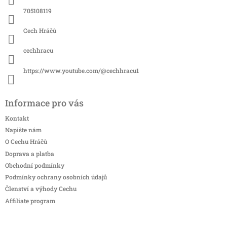
í
705108119
Cech Hráčů
cechhracu
https://www.youtube.com/@cechhracu1
Informace pro vás
Kontakt
Napište nám
O Cechu Hráčů
Doprava a platba
Obchodní podmínky
Podmínky ochrany osobních údajů
Členství a výhody Cechu
Affiliate program