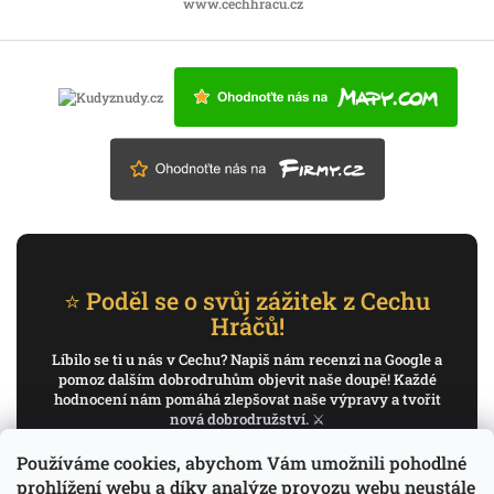
www.cechhracu.cz
⭐ Poděl se o svůj zážitek z Cechu
Hráčů!
Líbilo se ti u nás v Cechu? Napiš nám recenzi na Google a
pomoz dalším dobrodruhům objevit naše doupě! Každé
hodnocení nám pomáhá zlepšovat naše výpravy a tvořit
nová dobrodružství. ⚔️
Používáme cookies, abychom Vám umožnili pohodlné
✍️ Napiš recenzi na Google
prohlížení webu a díky analýze provozu webu neustále