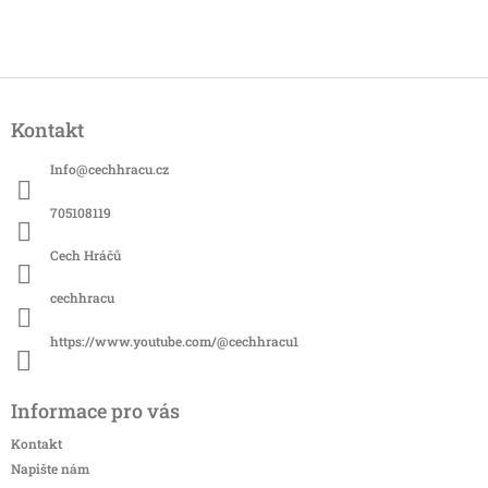
Z
á
Kontakt
p
a
Info
@
cechhracu.cz
t
í
705108119
Cech Hráčů
cechhracu
https://www.youtube.com/@cechhracu1
Informace pro vás
Kontakt
Napište nám