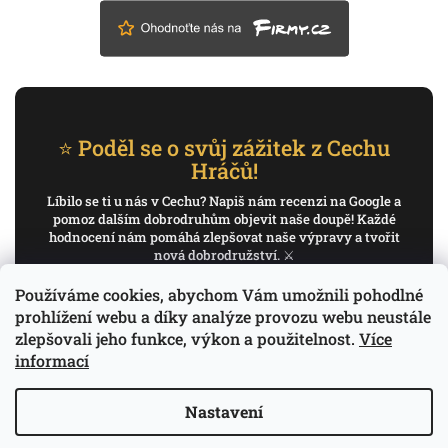
⭐ Poděl se o svůj zážitek z Cechu
Hráčů!
Líbilo se ti u nás v Cechu? Napiš nám recenzi na Google a
pomoz dalším dobrodruhům objevit naše doupě! Každé
hodnocení nám pomáhá zlepšovat naše výpravy a tvořit
nová dobrodružství. ⚔️
Používáme cookies, abychom Vám umožnili pohodlné
✍️ Napiš recenzi na Google
prohlížení webu a díky analýze provozu webu neustále
zlepšovali jeho funkce, výkon a použitelnost.
Více
Děkujeme, že pomáháš psát příběh Cechu Hráčů.
informací
Nastavení