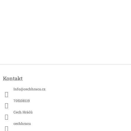
Z
á
Kontakt
p
a
Info
@
cechhracu.cz
t
í
705108119
Cech Hráčů
cechhracu