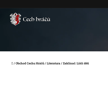
Přejít
na
obsah
Domů
/
Obchod Cechu Hráčů
/
Literatura
/
Zaklínač: Liščí děti