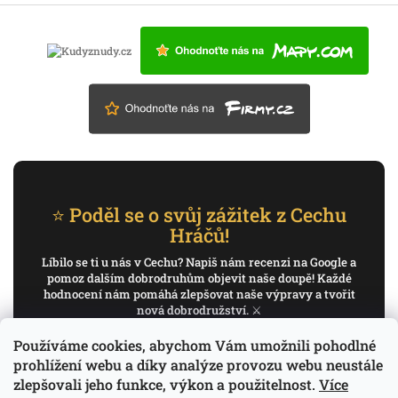
⭐ Poděl se o svůj zážitek z Cechu
Hráčů!
Líbilo se ti u nás v Cechu? Napiš nám recenzi na Google a
pomoz dalším dobrodruhům objevit naše doupě! Každé
hodnocení nám pomáhá zlepšovat naše výpravy a tvořit
nová dobrodružství. ⚔️
Používáme cookies, abychom Vám umožnili pohodlné
✍️ Napiš recenzi na Google
prohlížení webu a díky analýze provozu webu neustále
zlepšovali jeho funkce, výkon a použitelnost.
Více
Děkujeme, že pomáháš psát příběh Cechu Hráčů.