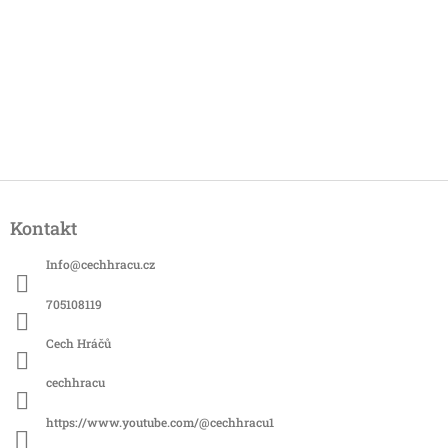
Z
á
Kontakt
p
a
Info
@
cechhracu.cz
t
í
705108119
Cech Hráčů
cechhracu
https://www.youtube.com/@cechhracu1