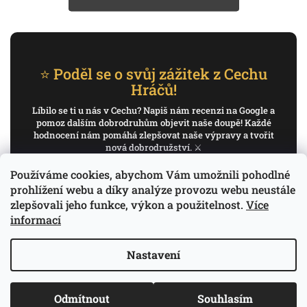
⭐ Poděl se o svůj zážitek z Cechu
Hráčů!
Líbilo se ti u nás v Cechu? Napiš nám recenzi na Google a
pomoz dalším dobrodruhům objevit naše doupě! Každé
hodnocení nám pomáhá zlepšovat naše výpravy a tvořit
nová dobrodružství. ⚔️
Používáme cookies, abychom Vám umožnili pohodlné
✍️ Napiš recenzi na Google
prohlížení webu a díky analýze provozu webu neustále
zlepšovali jeho funkce, výkon a použitelnost.
Více
Děkujeme, že pomáháš psát příběh Cechu Hráčů.
informací
Nastavení
Copyright 2026
Cech Hráčů
. Všechna práva
Odmítnout
Souhlasím
Vytvořil Shoptet