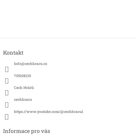
Z
á
Kontakt
p
a
Info
@
cechhracu.cz
t
í
705108119
Cech Hráčů
cechhracu
https://www.youtube.com/@cechhracu1
Informace pro vás