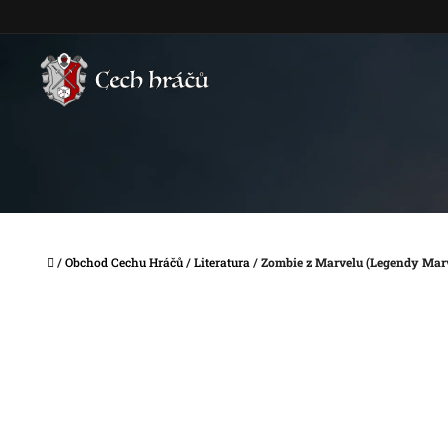
Přejít
na
obsah
Domů
/
Obchod Cechu Hráčů
/
Literatura
/
Zombie z Marvelu (Legendy Mar