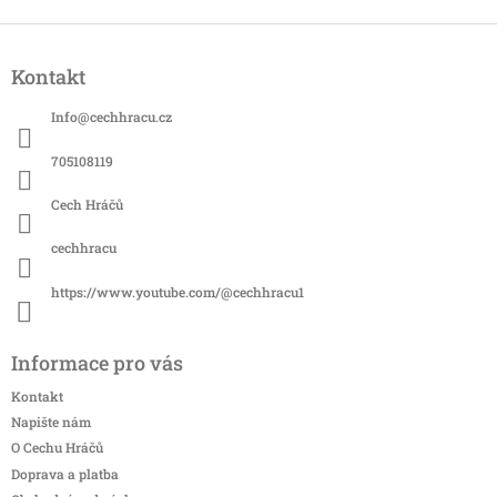
Z
á
Kontakt
p
a
Info
@
cechhracu.cz
t
í
705108119
Cech Hráčů
cechhracu
https://www.youtube.com/@cechhracu1
Informace pro vás
Kontakt
Napište nám
O Cechu Hráčů
Doprava a platba