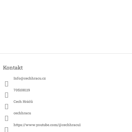
Z
á
Kontakt
p
a
Info
@
cechhracu.cz
t
í
705108119
Cech Hráčů
cechhracu
https://www.youtube.com/@cechhracu1