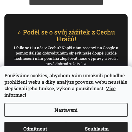
⭐ Poděl se o svůj zážitek z Cechu
Hráčů!
Líbilo se ti u nás v Cechu? Napiš nám recenzi na Google a
pomoz dalším dobrodruhům objevit naše doupě! Každé
hodnocení nám pomáhá zlepšovat naše výpravy a tvořit
nová dobrodružství. ⚔️
Používáme cookies, abychom Vám umožnili pohodlné
✍️ Napiš recenzi na Google
prohlížení webu a díky analýze provozu webu neustále
zlepšovali jeho funkce, výkon a použitelnost.
Více
Děkujeme, že pomáháš psát příběh Cechu Hráčů.
informací
Nastavení
Copyright 2026
Cech Hráčů
. Všechna práva
Odmítnout
Souhlasím
Vytvořil Shoptet