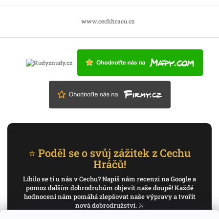
www.cechhracu.cz
⭐ Poděl se o svůj zážitek z Cechu
Hráčů!
Líbilo se ti u nás v Cechu? Napiš nám recenzi na Google a
pomoz dalším dobrodruhům objevit naše doupě! Každé
hodnocení nám pomáhá zlepšovat naše výpravy a tvořit
nová dobrodružství. ⚔️