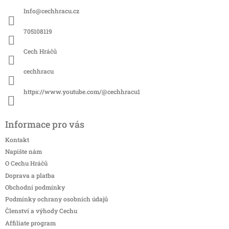
a
Info
@
cechhracu.cz
t
í
705108119
Cech Hráčů
cechhracu
https://www.youtube.com/@cechhracu1
Informace pro vás
Kontakt
Napište nám
O Cechu Hráčů
Doprava a platba
Obchodní podmínky
Podmínky ochrany osobních údajů
Členství a výhody Cechu
Affiliate program