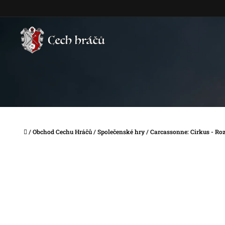
Přejít
na
obsah
Domů
/
Obchod Cechu Hráčů
/
Společenské hry
/
Carcassonne: Cirkus - Roz