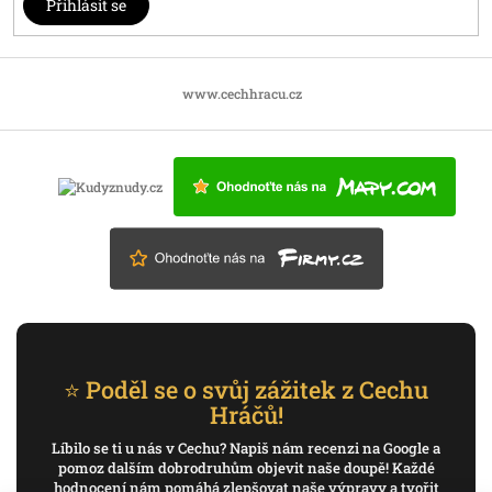
Přihlásit se
www.cechhracu.cz
⭐ Poděl se o svůj zážitek z Cechu
Hráčů!
Líbilo se ti u nás v Cechu? Napiš nám recenzi na Google a
pomoz dalším dobrodruhům objevit naše doupě! Každé
hodnocení nám pomáhá zlepšovat naše výpravy a tvořit