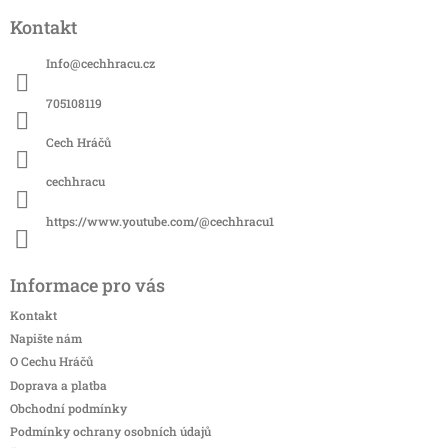
á
Kontakt
p
a
Info
@
cechhracu.cz
t
í
705108119
Cech Hráčů
cechhracu
https://www.youtube.com/@cechhracu1
Informace pro vás
Kontakt
Napište nám
O Cechu Hráčů
Doprava a platba
Obchodní podmínky
Podmínky ochrany osobních údajů