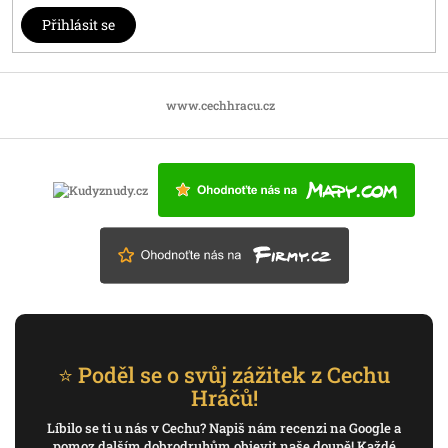
Přihlásit se
www.cechhracu.cz
⭐ Poděl se o svůj zážitek z Cechu
Hráčů!
Líbilo se ti u nás v Cechu? Napiš nám recenzi na Google a
pomoz dalším dobrodruhům objevit naše doupě! Každé