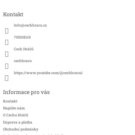
Z
á
Kontakt
p
a
Info
@
cechhracu.cz
t
í
705108119
Cech Hráčů
cechhracu
https://www.youtube.com/@cechhracu1
Informace pro vás
Kontakt
Napište nám
O Cechu Hráčů
Doprava a platba
Obchodní podmínky