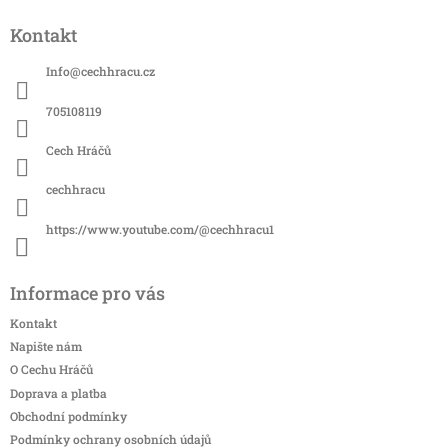
á
Kontakt
p
a
Info
@
cechhracu.cz
t
í
705108119
Cech Hráčů
cechhracu
https://www.youtube.com/@cechhracu1
Informace pro vás
Kontakt
Napište nám
O Cechu Hráčů
Doprava a platba
Obchodní podmínky
Podmínky ochrany osobních údajů