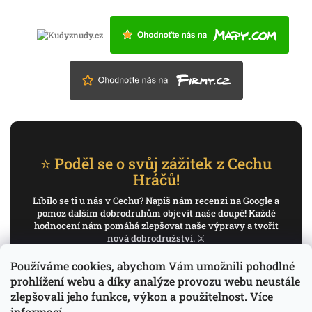
⭐ Poděl se o svůj zážitek z Cechu
Hráčů!
Líbilo se ti u nás v Cechu? Napiš nám recenzi na Google a
pomoz dalším dobrodruhům objevit naše doupě! Každé
hodnocení nám pomáhá zlepšovat naše výpravy a tvořit
nová dobrodružství. ⚔️
Používáme cookies, abychom Vám umožnili pohodlné
✍️ Napiš recenzi na Google
prohlížení webu a díky analýze provozu webu neustále
zlepšovali jeho funkce, výkon a použitelnost.
Více
Děkujeme, že pomáháš psát příběh Cechu Hráčů.
informací