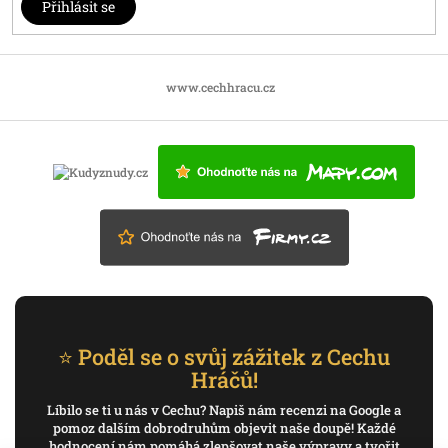
Přihlásit se
www.cechhracu.cz
⭐ Poděl se o svůj zážitek z Cechu
Hráčů!
Líbilo se ti u nás v Cechu? Napiš nám recenzi na Google a
pomoz dalším dobrodruhům objevit naše doupě! Každé
hodnocení nám pomáhá zlepšovat naše výpravy a tvořit