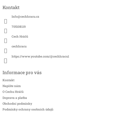
á
Kontakt
p
a
Info
@
cechhracu.cz
t
í
705108119
Cech Hráčů
cechhracu
https://www.youtube.com/@cechhracu1
Informace pro vás
Kontakt
Napište nám
O Cechu Hráčů
Doprava a platba
Obchodní podmínky
Podmínky ochrany osobních údajů