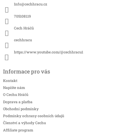
a
Info
@
cechhracu.cz
t
í
705108119
Cech Hráčů
cechhracu
https://www.youtube.com/@cechhracu1
Informace pro vás
Kontakt
Napište nám
O Cechu Hráčů
Doprava a platba
Obchodní podmínky
Podmínky ochrany osobních údajů
Členství a výhody Cechu
Affiliate program