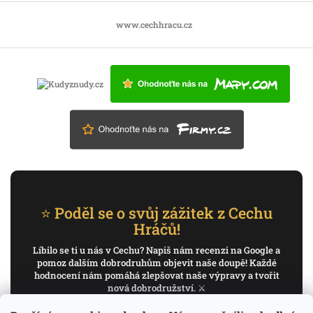
www.cechhracu.cz
⭐ Poděl se o svůj zážitek z Cechu
Hráčů!
Líbilo se ti u nás v Cechu? Napiš nám recenzi na Google a
pomoz dalším dobrodruhům objevit naše doupě! Každé
hodnocení nám pomáhá zlepšovat naše výpravy a tvořit
nová dobrodružství. ⚔️