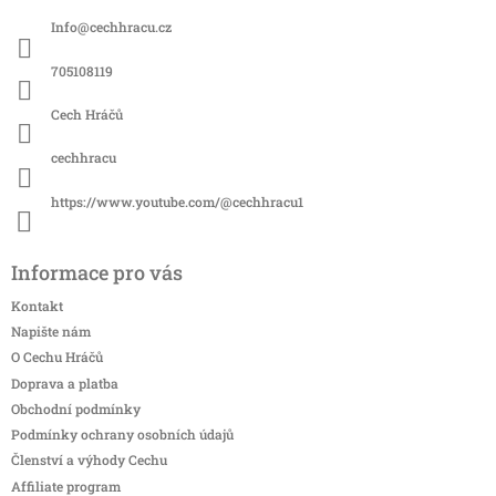
a
Info
@
cechhracu.cz
t
í
705108119
Cech Hráčů
cechhracu
https://www.youtube.com/@cechhracu1
Informace pro vás
Kontakt
Napište nám
O Cechu Hráčů
Doprava a platba
Obchodní podmínky
Podmínky ochrany osobních údajů
Členství a výhody Cechu
Affiliate program