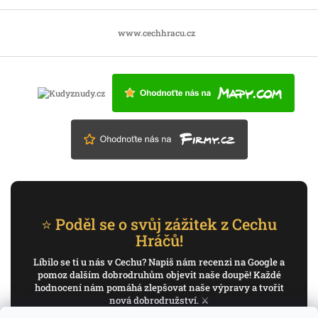
www.cechhracu.cz
⭐ Poděl se o svůj zážitek z Cechu
Hráčů!
Líbilo se ti u nás v Cechu? Napiš nám recenzi na Google a
pomoz dalším dobrodruhům objevit naše doupě! Každé
hodnocení nám pomáhá zlepšovat naše výpravy a tvořit
nová dobrodružství. ⚔️