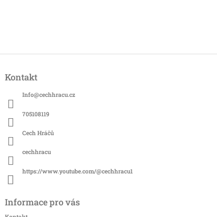
Z
á
Kontakt
p
a
Info
@
cechhracu.cz
t
í
705108119
Cech Hráčů
cechhracu
https://www.youtube.com/@cechhracu1
Informace pro vás
Kontakt