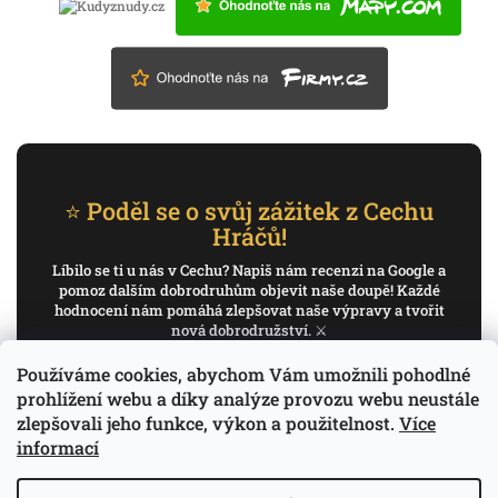
⭐ Poděl se o svůj zážitek z Cechu
Hráčů!
Líbilo se ti u nás v Cechu? Napiš nám recenzi na Google a
pomoz dalším dobrodruhům objevit naše doupě! Každé
hodnocení nám pomáhá zlepšovat naše výpravy a tvořit
nová dobrodružství. ⚔️
Používáme cookies, abychom Vám umožnili pohodlné
✍️ Napiš recenzi na Google
prohlížení webu a díky analýze provozu webu neustále
zlepšovali jeho funkce, výkon a použitelnost.
Více
Děkujeme, že pomáháš psát příběh Cechu Hráčů.
informací