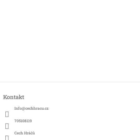
Z
á
Kontakt
p
a
Info
@
cechhracu.cz
t
í
705108119
Cech Hráčů