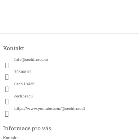
Z
á
Kontakt
p
a
Info
@
cechhracu.cz
t
í
705108119
Cech Hráčů
cechhracu
https://www.youtube.com/@cechhracu1
Informace pro vás
Kontakt