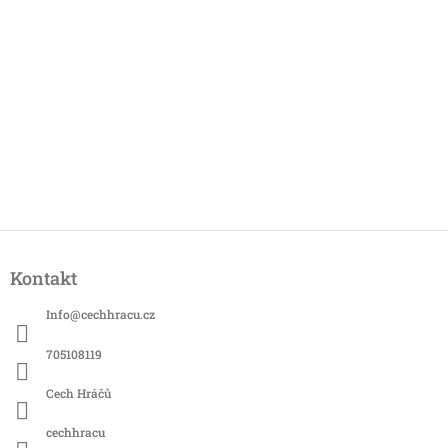
Z
á
Kontakt
p
a
Info
@
cechhracu.cz
t
í
705108119
Cech Hráčů
cechhracu