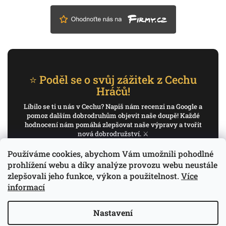
⭐ Poděl se o svůj zážitek z Cechu
Hráčů!
Líbilo se ti u nás v Cechu? Napiš nám recenzi na Google a
pomoz dalším dobrodruhům objevit naše doupě! Každé
hodnocení nám pomáhá zlepšovat naše výpravy a tvořit
nová dobrodružství. ⚔️
Používáme cookies, abychom Vám umožnili pohodlné
✍️ Napiš recenzi na Google
prohlížení webu a díky analýze provozu webu neustále
zlepšovali jeho funkce, výkon a použitelnost.
Více
Děkujeme, že pomáháš psát příběh Cechu Hráčů.
informací
Nastavení