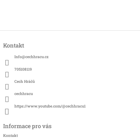
Z
á
Kontakt
p
a
Info
@
cechhracu.cz
t
í
705108119
Cech Hráčů
cechhracu
https://www.youtube.com/@cechhracu1
Informace pro vás
Kontakt