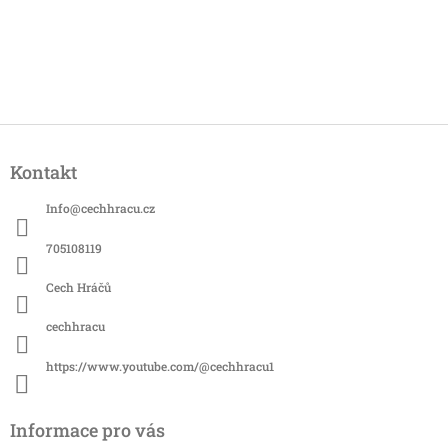
Z
á
Kontakt
p
a
Info
@
cechhracu.cz
t
í
705108119
Cech Hráčů
cechhracu
https://www.youtube.com/@cechhracu1
Informace pro vás