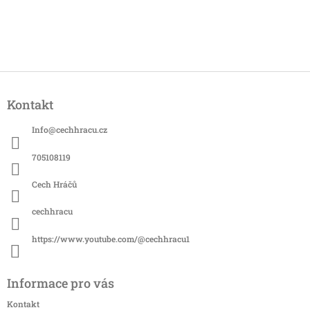
Z
á
Kontakt
p
a
Info
@
cechhracu.cz
t
í
705108119
Cech Hráčů
cechhracu
https://www.youtube.com/@cechhracu1
Informace pro vás
Kontakt