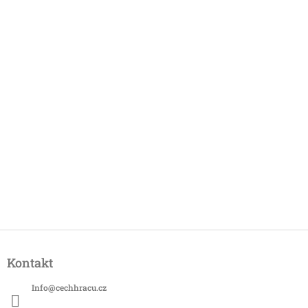
Z
á
Kontakt
p
a
Info
@
cechhracu.cz
t