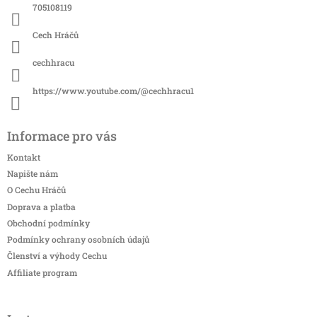
í
705108119
Cech Hráčů
cechhracu
https://www.youtube.com/@cechhracu1
Informace pro vás
Kontakt
Napište nám
O Cechu Hráčů
Doprava a platba
Obchodní podmínky
Podmínky ochrany osobních údajů
Členství a výhody Cechu
Affiliate program