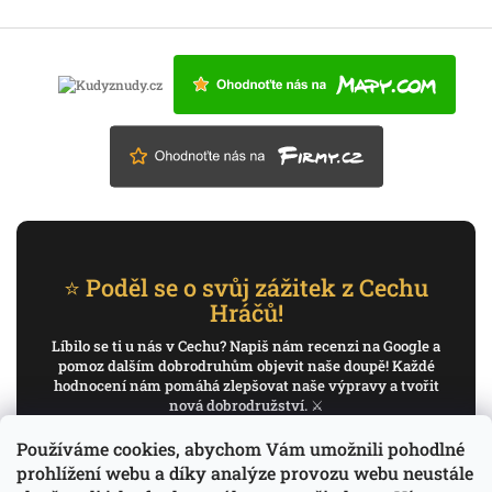
⭐ Poděl se o svůj zážitek z Cechu
Hráčů!
Líbilo se ti u nás v Cechu? Napiš nám recenzi na Google a
pomoz dalším dobrodruhům objevit naše doupě! Každé
hodnocení nám pomáhá zlepšovat naše výpravy a tvořit
nová dobrodružství. ⚔️
Používáme cookies, abychom Vám umožnili pohodlné
✍️ Napiš recenzi na Google
prohlížení webu a díky analýze provozu webu neustále