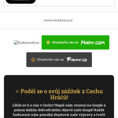
www.cechhracu.cz
⭐ Poděl se o svůj zážitek z Cechu
Hráčů!
Líbilo se ti u nás v Cechu? Napiš nám recenzi na Google a
pomoz dalším dobrodruhům objevit naše doupě! Každé
hodnocení nám pomáhá zlepšovat naše výpravy a tvořit