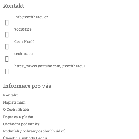
á
Kontakt
p
a
Info
@
cechhracu.cz
t
í
705108119
Cech Hráčů
cechhracu
https://www.youtube.com/@cechhracu1
Informace pro vás
Kontakt
Napište nám
O Cechu Hráčů
Doprava a platba
Obchodní podmínky
Podmínky ochrany osobních údajů
Členství a výhody Cechu