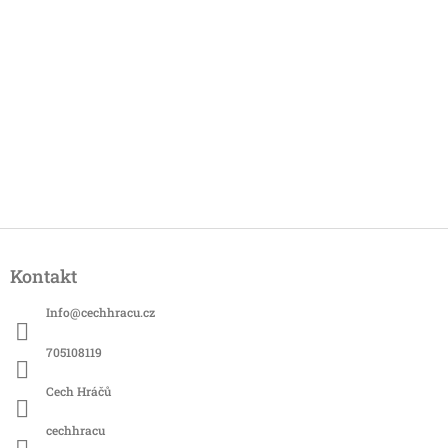
Z
á
Kontakt
p
a
Info
@
cechhracu.cz
t
í
705108119
Cech Hráčů
cechhracu