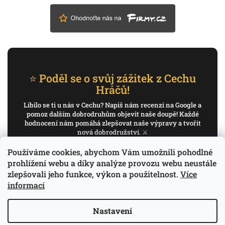
⭐ Poděl se o svůj zážitek z Cechu
Hráčů!
Líbilo se ti u nás v Cechu? Napiš nám recenzi na Google a
pomoz dalším dobrodruhům objevit naše doupě! Každé
hodnocení nám pomáhá zlepšovat naše výpravy a tvořit
nová dobrodružství. ⚔️
Používáme cookies, abychom Vám umožnili pohodlné
✍️ Napiš recenzi na Google
prohlížení webu a díky analýze provozu webu neustále
zlepšovali jeho funkce, výkon a použitelnost.
Více
Děkujeme, že pomáháš psát příběh Cechu Hráčů.
informací
Nastavení