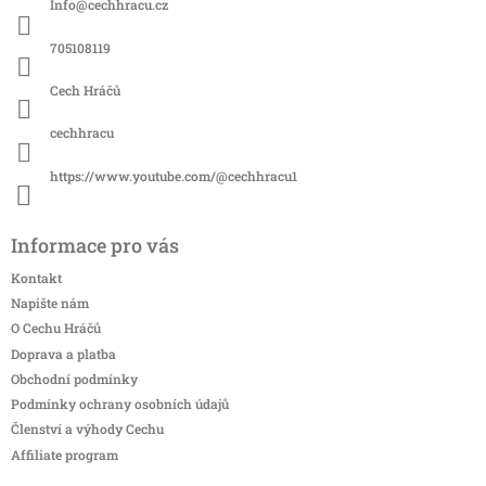
Info
@
cechhracu.cz
t
í
705108119
Cech Hráčů
cechhracu
https://www.youtube.com/@cechhracu1
Informace pro vás
Kontakt
Napište nám
O Cechu Hráčů
Doprava a platba
Obchodní podmínky
Podmínky ochrany osobních údajů
Členství a výhody Cechu
Affiliate program