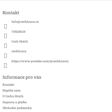
Z
á
Kontakt
p
a
Info
@
cechhracu.cz
t
í
705108119
Cech Hráčů
cechhracu
https://www.youtube.com/@cechhracu1
Informace pro vás
Kontakt
Napište nám
O Cechu Hráčů
Doprava a platba
Obchodní podmínky