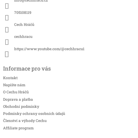
Info
@
cechhracu.cz
t
í
705108119
Cech Hráčů
cechhracu
https://www.youtube.com/@cechhracu1
Informace pro vás
Kontakt
Napište nám
O Cechu Hráčů
Doprava a platba
Obchodní podmínky
Podmínky ochrany osobních údajů
Členství a výhody Cechu
Affiliate program