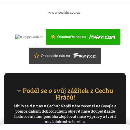
www.cechhracu.cz
⭐ Poděl se o svůj zážitek z Cechu
Hráčů!
Líbilo se ti u nás v Cechu? Napiš nám recenzi na Google a
pomoz dalším dobrodruhům objevit naše doupě! Každé
hodnocení nám pomáhá zlepšovat naše výpravy a tvořit
nová dobrodružství. ⚔️