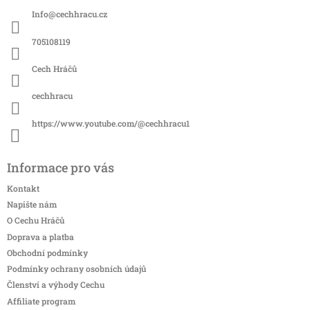
a
Info
@
cechhracu.cz
t
í
705108119
Cech Hráčů
cechhracu
https://www.youtube.com/@cechhracu1
Informace pro vás
Kontakt
Napište nám
O Cechu Hráčů
Doprava a platba
Obchodní podmínky
Podmínky ochrany osobních údajů
Členství a výhody Cechu
Affiliate program