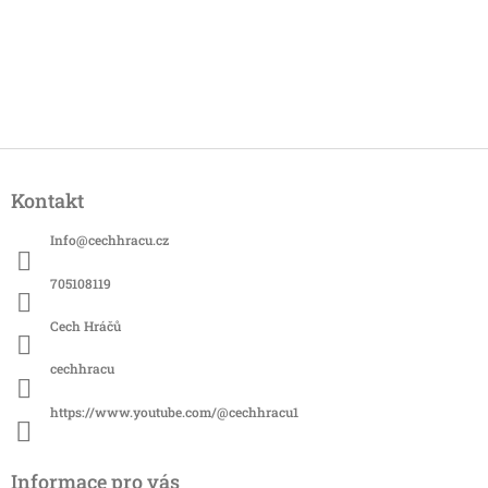
Z
á
Kontakt
p
a
Info
@
cechhracu.cz
t
í
705108119
Cech Hráčů
cechhracu
https://www.youtube.com/@cechhracu1
Informace pro vás