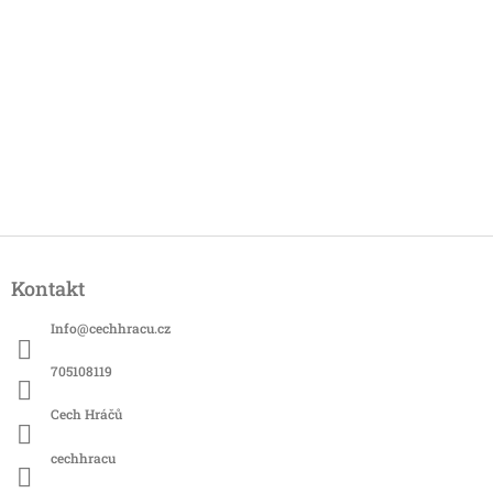
Z
á
Kontakt
p
a
Info
@
cechhracu.cz
t
í
705108119
Cech Hráčů
cechhracu