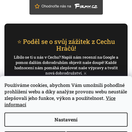
⭐ Poděl se o svůj zážitek z Cechu
Hráčů!
Líbilo se ti u nás v Cechu? Napiš nám recenzi na Google a
pomoz dalším dobrodruhům objevit naše doupě! Každé
hodnocení nám pomáhá zlepšovat naše výpravy a tvořit
nová dobrodružství. ⚔️
Používáme cookies, abychom Vám umožnili pohodlné
✍️ Napiš recenzi na Google
prohlížení webu a díky analýze provozu webu neustále
zlepšovali jeho funkce, výkon a použitelnost.
Více
Děkujeme, že pomáháš psát příběh Cechu Hráčů.
informací
Nastavení