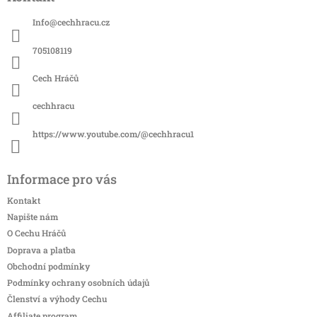
p
a
Info
@
cechhracu.cz
t
í
705108119
Cech Hráčů
cechhracu
https://www.youtube.com/@cechhracu1
Informace pro vás
Kontakt
Napište nám
O Cechu Hráčů
Doprava a platba
Obchodní podmínky
Podmínky ochrany osobních údajů
Členství a výhody Cechu
Affiliate program