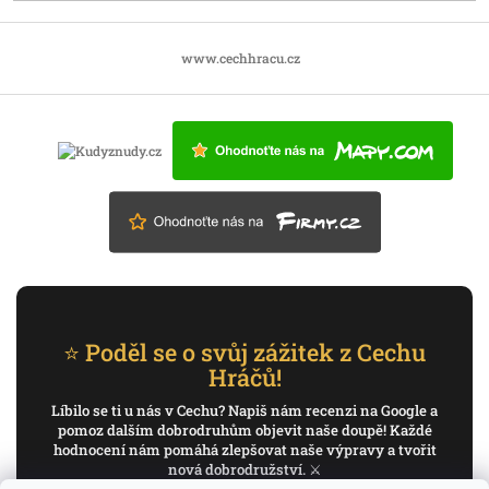
www.cechhracu.cz
⭐ Poděl se o svůj zážitek z Cechu
Hráčů!
Líbilo se ti u nás v Cechu? Napiš nám recenzi na Google a
pomoz dalším dobrodruhům objevit naše doupě! Každé
hodnocení nám pomáhá zlepšovat naše výpravy a tvořit
nová dobrodružství. ⚔️