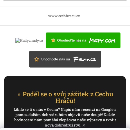
www.cechhracu.cz
⭐ Poděl se o svůj zážitek z Cechu
Hráčů!
Líbilo se ti u nás v Cechu? Napiš nám recenzi na Google a
pomoz dalším dobrodruhům objevit naše doupě! Každé
hodnocení nám pomáhá zlepšovat naše výpravy a tvořit
nová dobrodružství. ⚔️