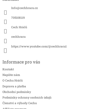
p
a
Info
@
cechhracu.cz
t
í
705108119
Cech Hráčů
cechhracu
https://www.youtube.com/@cechhracu1
Informace pro vás
Kontakt
Napište nám
O Cechu Hráčů
Doprava a platba
Obchodní podmínky
Podmínky ochrany osobních údajů
Členství a výhody Cechu
Affiliate program