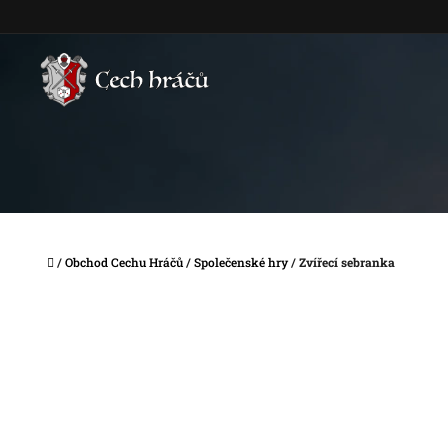
Přejít
na
obsah
Domů
/
Obchod Cechu Hráčů
/
Společenské hry
/
Zvířecí sebranka