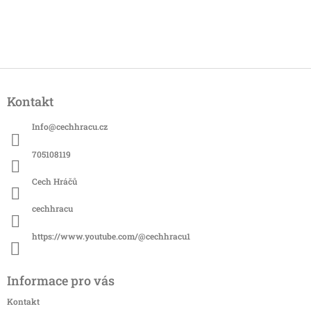
Z
á
Kontakt
p
a
Info
@
cechhracu.cz
t
í
705108119
Cech Hráčů
cechhracu
https://www.youtube.com/@cechhracu1
Informace pro vás
Kontakt