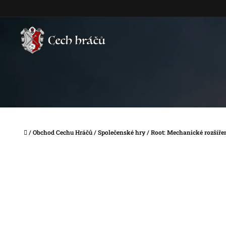
Přejít
na
obsah
Domů
/
Obchod Cechu Hráčů
/
Společenské hry
/
Root: Mechanické rozšířen