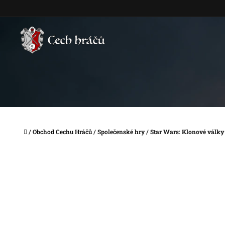
Přejít
na
obsah
Domů
/
Obchod Cechu Hráčů
/
Společenské hry
/
Star Wars: Klonové války