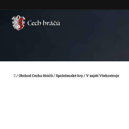
Přejít
na
obsah
Domů
/
Obchod Cechu Hráčů
/
Společenské hry
/
V zajetí Všehostroje