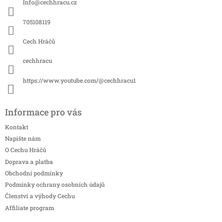
Info
@
cechhracu.cz
t
í
705108119
Cech Hráčů
cechhracu
https://www.youtube.com/@cechhracu1
Informace pro vás
Kontakt
Napište nám
O Cechu Hráčů
Doprava a platba
Obchodní podmínky
Podmínky ochrany osobních údajů
Členství a výhody Cechu
Affiliate program