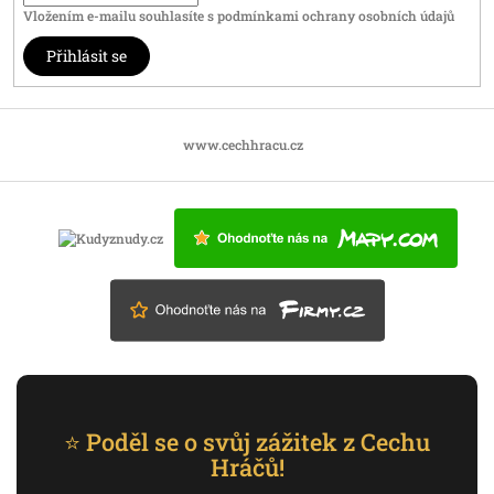
Vložením e-mailu souhlasíte s
podmínkami ochrany osobních údajů
Přihlásit se
www.cechhracu.cz
⭐ Poděl se o svůj zážitek z Cechu
Hráčů!