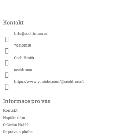
Z
á
Kontakt
p
a
Info
@
cechhracu.cz
t
í
705108119
Cech Hráčů
cechhracu
https://www.youtube.com/@cechhracu1
Informace pro vás
Kontakt
Napište nám
O Cechu Hráčů
Doprava a platba