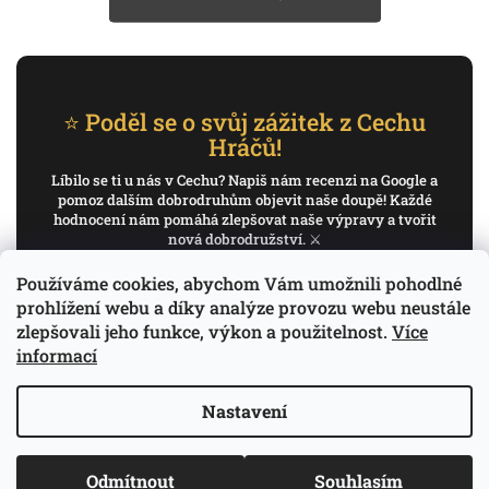
⭐ Poděl se o svůj zážitek z Cechu
Hráčů!
Líbilo se ti u nás v Cechu? Napiš nám recenzi na Google a
pomoz dalším dobrodruhům objevit naše doupě! Každé
hodnocení nám pomáhá zlepšovat naše výpravy a tvořit
nová dobrodružství. ⚔️
Používáme cookies, abychom Vám umožnili pohodlné
✍️ Napiš recenzi na Google
prohlížení webu a díky analýze provozu webu neustále
zlepšovali jeho funkce, výkon a použitelnost.
Více
Děkujeme, že pomáháš psát příběh Cechu Hráčů.
informací
Nastavení
Copyright 2026
Cech Hráčů
. Všechna práva
Vytvořil Shoptet
Odmítnout
Souhlasím