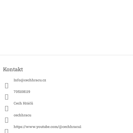
Z
á
Kontakt
p
a
Info
@
cechhracu.cz
t
í
705108119
Cech Hráčů
cechhracu
https://www.youtube.com/@cechhracu1