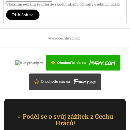
Vložením e-mailu souhlasíte s
podmínkami ochrany osobních údajů
Přihlásit se
www.cechhracu.cz
⭐ Poděl se o svůj zážitek z Cechu
Hráčů!