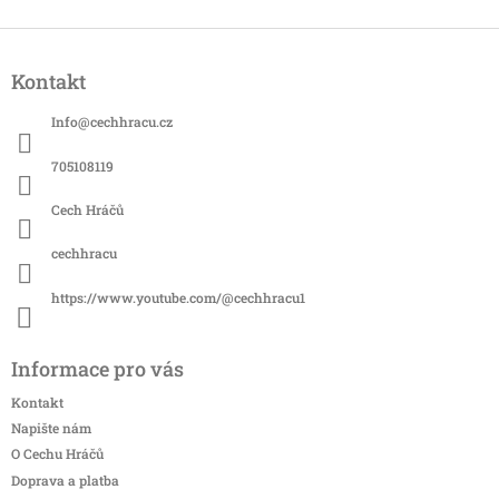
Z
á
Kontakt
p
a
Info
@
cechhracu.cz
t
í
705108119
Cech Hráčů
cechhracu
https://www.youtube.com/@cechhracu1
Informace pro vás
Kontakt
Napište nám
O Cechu Hráčů
Doprava a platba