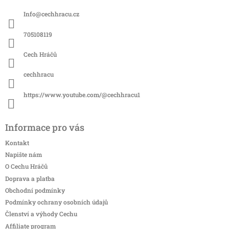
a
Info
@
cechhracu.cz
t
í
705108119
Cech Hráčů
cechhracu
https://www.youtube.com/@cechhracu1
Informace pro vás
Kontakt
Napište nám
O Cechu Hráčů
Doprava a platba
Obchodní podmínky
Podmínky ochrany osobních údajů
Členství a výhody Cechu
Affiliate program