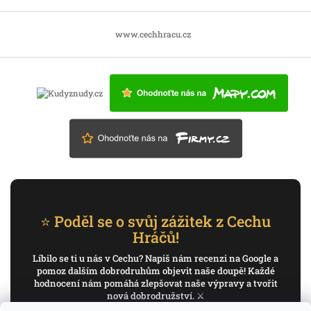
www.cechhracu.cz
⭐ Poděl se o svůj zážitek z Cechu
Hráčů!
Líbilo se ti u nás v Cechu? Napiš nám recenzi na Google a
pomoz dalším dobrodruhům objevit naše doupě! Každé
hodnocení nám pomáhá zlepšovat naše výpravy a tvořit
nová dobrodružství. ⚔️