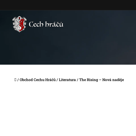
Přejít
na
obsah
Domů
/
Obchod Cechu Hráčů
/
Literatura
/
The Rising – Nová naděje