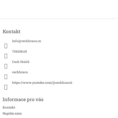
Z
á
Kontakt
p
a
Info
@
cechhracu.cz
t
í
705108119
Cech Hráčů
cechhracu
https://www.youtube.com/@cechhracu1
Informace pro vás
Kontakt
Napište nám